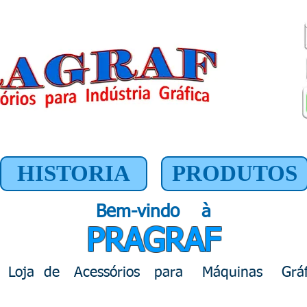
Peças Gráficas de Reposição e Acessórios para Diversos Tipos de Máquinas Gráficas Offset, Suprimentos Gráficos, Peças e Acessórios
Gráficos, Insumos Gráficos, Máquinas Gráficas, Consumíveis Graficos, Peças de Reposição, Acessórios, Insumos, Suprimentos, Peças,
Gráficas, Mecânicos Gráficos, Maquinas, Ryobi, Adast, Heidelberg, Mercedes, Roland, Multilith, ABDick, Acessórios em Geral, Ricoh,
Hamada, Frankental, Miller Martini, Acessórios,
HISTORIA
PRODUTOS
Bem-vindo à
PRAGRAF
 Loja de Acessórios
para Máquinas Gráf